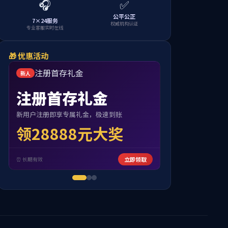
15vip太阳集团官网简介
领导致辞
组织机构
企业历程
员工活动
15vip太阳集团官网入口
合规管理