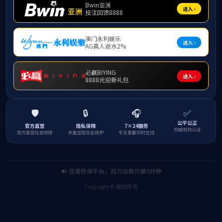
2025.09.18
查看详情 >
绵阳15vip太阳集团官网产业投资有限公司股权投
资某公司专项法律服务机构选聘项目比选公告
2025.09.18
查看详情 >
绵阳15vip太阳集团官网产业投资有限公司股权投
资某公司财务机构选聘项目比选公告