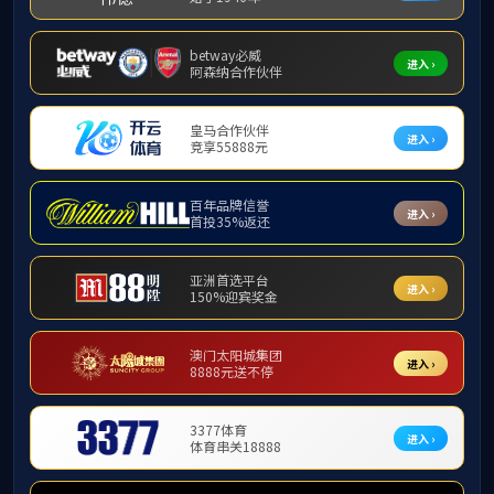
绵阳15vip太阳集团官网产业投资有限公司股权投
资某公司资产评估机构选聘比选公告
2025.09.19
查看详情 >
绵阳15vip太阳集团官网产业投资有限公司股权投
资某公司投资咨询机构选聘项目比选公告
2025.09.19
查看详情 >
富乐山九洲国际酒店绿化养护服务项目谈判公告