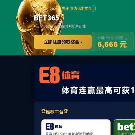
关于15vip太阳集团官
 Member

Enterprises