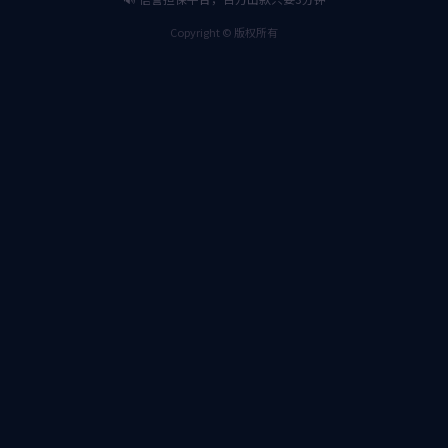
绵阳市东津酒店管理有限责任公司
绵阳市15vip太阳集团官网江发实业有限责任公司