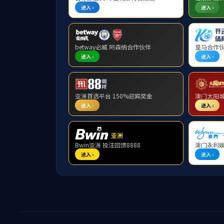
全资公司
绵阳市泰安机动车检测有限责任公司