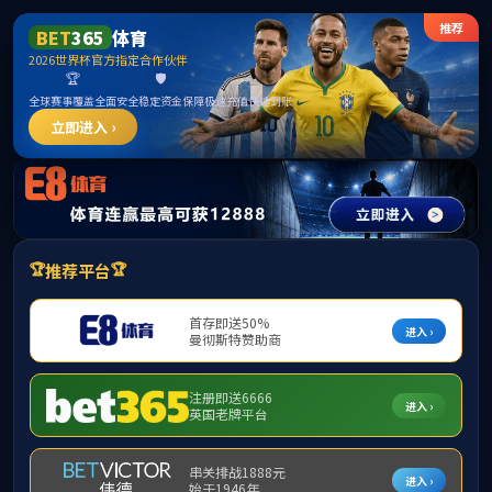
15vip太阳集团(中国)有限公司
Information

Disclosure
信息公开
信息公开
15vip太阳集团官网2020年国有资本保值增值率
2021.12.01
15vip太阳集团官网2020年财务状况和经营成果
2021.11.24