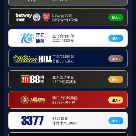
为深入贯彻落实15vip太阳集团官网安委会2026年第
二次全体成员会议暨第二季度安全生产工作会议精神，
绵州酒店、罗浮山绵州酒店迅速部署即刻行动。酒店党
总支书记、董事长谭屹组织各部门负责人召开专题会
议，传达学习会议精神，并由部门负责人组织全员认真
学习，压实安全责任至最小工作单元。
同时，紧扣集团 “突出重点行业领域，扎实推进隐患整
治” 工作要求，酒店主要负责人会后第一时间部署启动拉
网式安全生产隐患排查整治行动，对酒店全域开展全覆
盖、无死角风险排查，坚决筑牢安全生产防线。