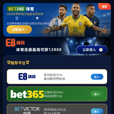
15vip太阳集团(中国)有限公司
闻令而动！迅速贯彻落实15vip太阳集团
官网安委会精神 绵州酒店、罗浮山绵州酒
店开展拉网式安全隐患大排查
2026-05-14