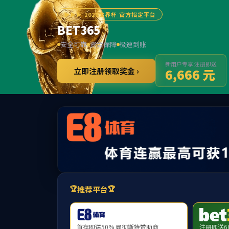
关于15vip太阳集团官
News

Center
新闻中心