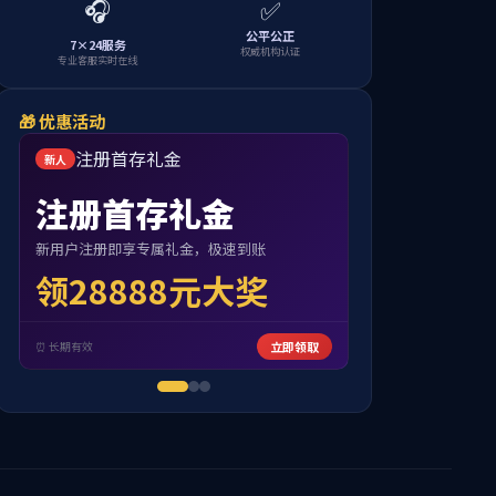
、董事长李桂炳调研乡村振兴驻村帮扶
、董事长李桂炳带队赴盐亭县莲花湖乡弥江村、莲花石
振兴驻村帮扶工作进展，听取驻村工作队员工作汇
座谈交流。