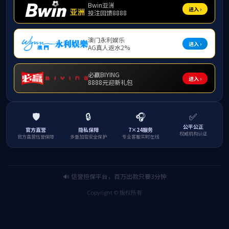
理想信念，在工作中以优良作风推动公司高质量发展。
此次主题党日活动通过“实地参观+理论学习+交流研
讨”的形式，实现了党性教育与廉政教育的有机结合。
全体党员在思想上受到洗礼，进一步增强了纪律意识和
责任意识。下一步，双方将继续以党建联建为契机，引
导党员在服务民生、推动发展中担当作为，凝聚共谋发
展的强大合力，为推进15vip太阳集团官网高质量发展持
续贡献力量。