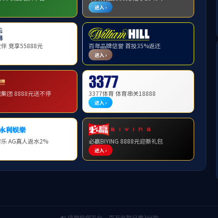
节即将来临之际，西津物流党支部走进临园路东段社区开展“迎新
流党支部书记与两名困难党员进行了亲切交谈，详细了解他们的
节日慰问金和慰问品，鼓励他们保持乐观心态，积极面对生活，
一进门，梁大爷便紧紧握住慰问人员的手，眼眶湿润。“老人家身
中，公司党支部书记详细询问了他的身体健康状况和生活近况，
有困难及时向组织反映，并送上慰问金、慰问品以及新春的祝福
着我们这些老人，感谢组织，感谢党。”
难党员真真切切感受到了国企党组织的关怀与温暖，让困难党员
支部将坚持开展送温暖活动，为群众办实事办好事，以实际行动