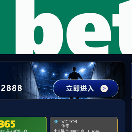
15vip太阳集团(中国)有限公司
网
新闻中心
党群建设
人才发展
招标采购
信息公开
品
暖人心——西津物流党支部走进社区
慰问传党情，关怀暖人心——西津物流党支部走进社区开展春节慰问活动
2025-01-28