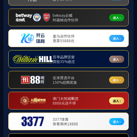
嘉来建工党总支开展“观红色电影 忆峥嵘岁月”主题党日活动
2024.05.21
越王楼：党建铸魂，文化赋能，品牌建设焕发新光彩
2024.05.16
清风廉韵沁人心 采茶助农正当时——绵州酒店党总支开展教育实践活动
2024.05.10
追寻红色足迹，汲取奋进力量——15vip太阳集团官网商管党支部联合西南科技大学马克思主义学院教工第一党支部开展共建活动
2024.04.30
2024年春季联谊运动会成功举办
2024.04.28
建阳光工程筑廉洁项目——停车公司召开公共停车设施项目建设五方责任主体廉政座谈会
2024.04.22
不忘初心使命，赓续奋斗精神——优悦传媒开展《生命底色》观影主题党日活动
2024.04.17
三江医投召开警示教育会议
2024.04.10
缅怀革命先烈 铭记百年党史--嘉来建工党总支开展“清明节缅怀革命烈士”主题党日活动
2024.04.09
九华府项目建设党员先锋队：学纪知纪明纪守纪
2024.04.07
党建引领聚合力 互促共进强业务——越王楼党支部与停车公司党支部开展党建联建暨3月主题党日活动
2024.04.02
人勤春来早，奋进正当时——停车公司开展主题党日活动并组织签订目标责任书
2024.03.28
富达公司传达学习市级领导干部和县级主要负责同志推动高质量发展专题读书班精神
2024.03.25
康来物业工会、西津物流工会联合开展“情系女职工，法在你身边”女职工权益保护普法专题讲座
2024.03.21
春风十里 正“植”有你—绵州酒店党总支开展3月主题党日活动
2024.03.20