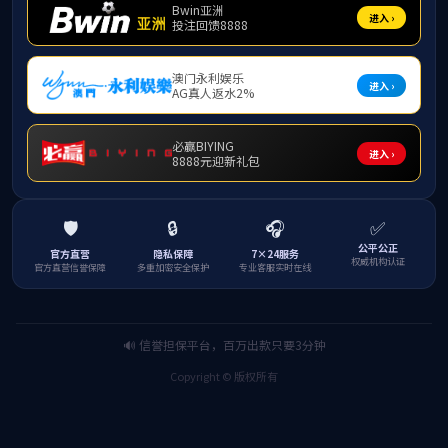
春风三月绽芳华岁月巾帼竞风流——停车公司开展“三八”国际劳动妇女节庆祝活动
2024.03.08
心有光芒 芳华自在——15vip太阳集团官网商管公司开展庆祝“三八”妇女节主题活动
2024.03.08
弘扬优良家风 传承中华美德 -康居公司女职工代表曾珠被市妇联、市文明办评为“最美家庭”
2024.03.05
上一页
1
2
3
4
5
6
7
8
9
...
下一页