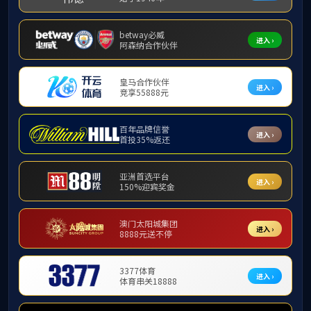
回顾总结，并对2025年度财务决算审计整体安排及具体
配合事项作了通报。集团财务管理中心传达了市国资委
关于2025年财务决算工作的要求，并结合集团实际对决
算工作作了整体安排，一是审计机构应要认真落实市国
资委关于决算工作的要求和时间节点，保质保量完成决
算审计任务；二是各单位需统筹业务开展和年终决算工
作，提前谋划解决可能影响年终决算的重要事项；三是
财务管理中心要建立常态化的反馈与沟通机制，确保信
息通畅，全力保障年报审计工作圆满完成。
齐飞要求，一是要高度重视，切实提高履职担当意识；
二是要
加强学习，主动谋划财务转型路径；
三是要树立廉洁意识，坚
守底线、
不碰红线。