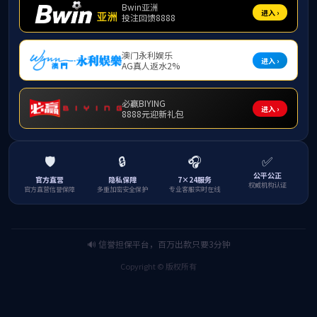
上一条
返回列表
下一条