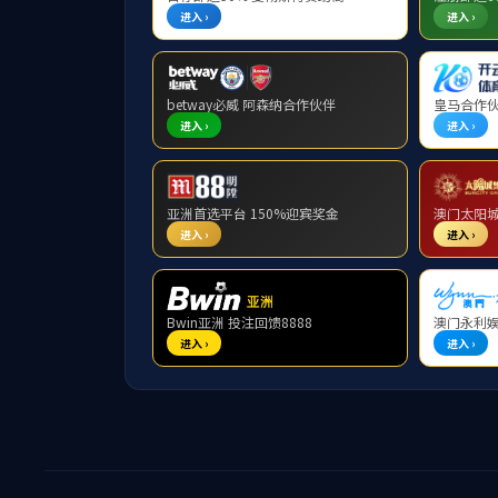
项目位于绵阳市经开区文武
33亩，建筑面积22000平方
管理、机动车办牌办证、车辆